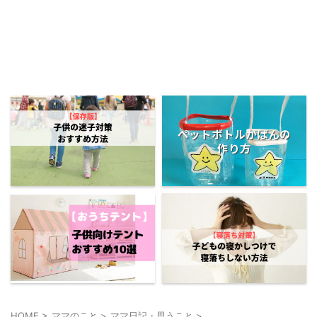
ペットボトルかばんの
作り方
HOME
>
ママのこと
>
ママ日記・思うこと
>