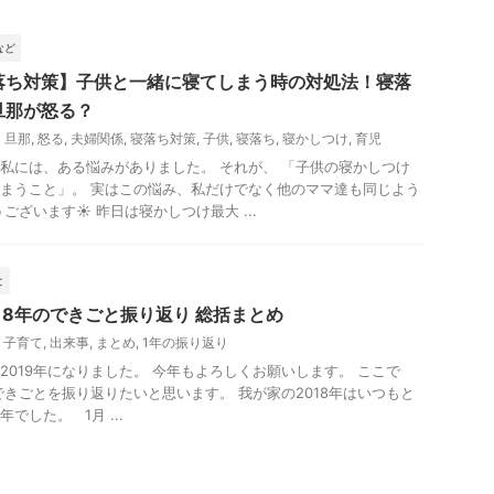
など
落ち対策】子供と一緒に寝てしまう時の対処法！寝落
旦那が怒る？
旦那
,
怒る
,
夫婦関係
,
寝落ち対策
,
子供
,
寝落ち
,
寝かしつけ
,
育児
私には、ある悩みがありました。 それが、 「子供の寝かしつけ
まうこと」。 実はこの悩み、私だけでなく他のママ達も同じよう
ございます☀️ 昨日は寝かしつけ最大 ...
と
18年のできごと振り返り 総括まとめ
子育て
,
出来事
,
まとめ
,
1年の振り返り
2019年になりました。 今年もよろしくお願いします。 ここで
のできごとを振り返りたいと思います。 我が家の2018年はいつもと
でした。 1月 ...