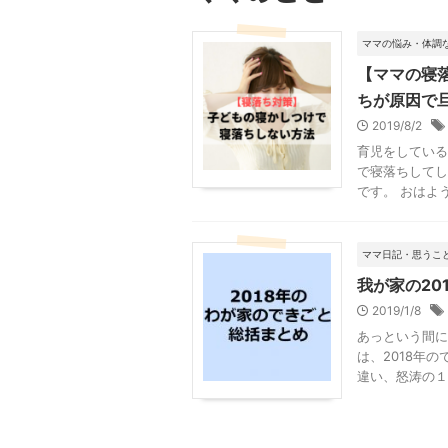
ママの悩み・体調
【ママの寝
ちが原因で
2019/8/2
育児をしている
で寝落ちしてし
です。 おはよう
ママ日記・思うこ
我が家の20
2019/1/8
あっという間に
は、2018年
違い、怒涛の１年