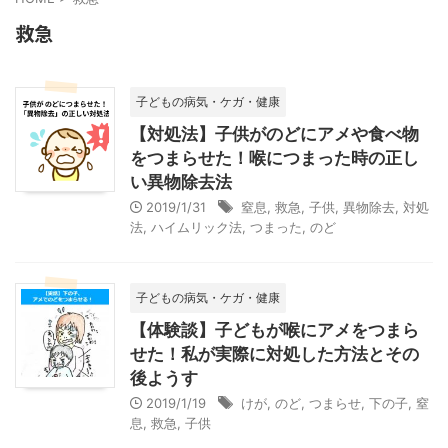
救急
子どもの病気・ケガ・健康
【対処法】子供がのどにアメや食べ物
をつまらせた！喉につまった時の正し
い異物除去法
2019/1/31
窒息
,
救急
,
子供
,
異物除去
,
対処
法
,
ハイムリック法
,
つまった
,
のど
子どもの病気・ケガ・健康
【体験談】子どもが喉にアメをつまら
せた！私が実際に対処した方法とその
後ようす
2019/1/19
けが
,
のど
,
つまらせ
,
下の子
,
窒
息
,
救急
,
子供