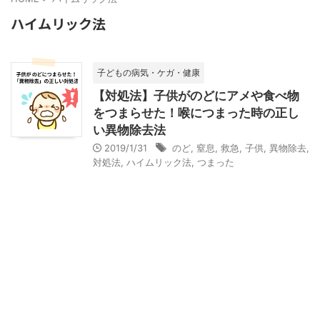
ハイムリック法
子どもの病気・ケガ・健康
【対処法】子供がのどにアメや食べ物
をつまらせた！喉につまった時の正し
い異物除去法
2019/1/31
のど
,
窒息
,
救急
,
子供
,
異物除去
,
対処法
,
ハイムリック法
,
つまった