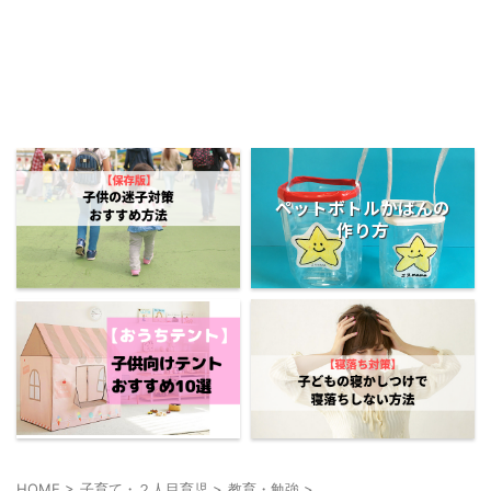
ペットボトルかばんの
作り方
HOME
>
子育て・２人目育児
>
教育・勉強
>